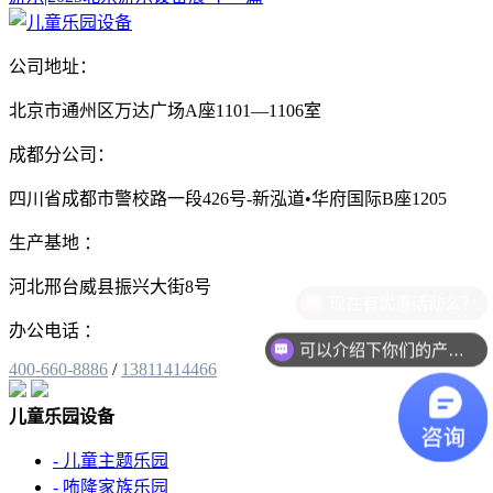
公司地址：
北京市通州区万达广场A座1101—1106室
成都分公司：
四川省成都市警校路一段426号-新泓道•华府国际B座1205
生产基地 ：
河北邢台威县振兴大街8号
现在有优惠活动么？
办公电话 ：
可以介绍下你们的产品么？
400-660-8886
/
13811414466
儿童乐园设备
- 儿童主题乐园
- 咘隆家族乐园