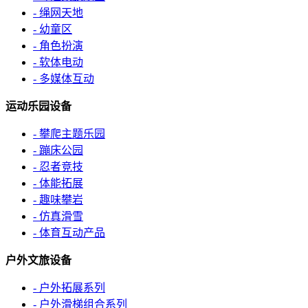
- 绳网天地
- 幼童区
- 角色扮演
- 软体电动
- 多媒体互动
运动乐园设备
- 攀爬主题乐园
- 蹦床公园
- 忍者竞技
- 体能拓展
- 趣味攀岩
- 仿真滑雪
- 体育互动产品
户外文旅设备
- 户外拓展系列
- 户外滑梯组合系列