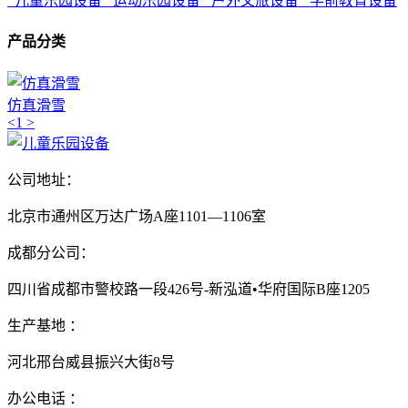
儿童乐园设备
运动乐园设备
户外文旅设备
学前教育设备
产品分类
仿真滑雪
<
1
>
公司地址：
北京市通州区万达广场A座1101—1106室
成都分公司：
四川省成都市警校路一段426号-新泓道•华府国际B座1205
生产基地 ：
河北邢台威县振兴大街8号
办公电话 ：