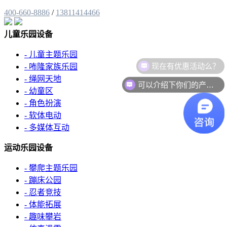
400-660-8886
/
13811414466
儿童乐园设备
- 儿童主题乐园
现在有优惠活动么？
- 咘隆家族乐园
- 绳网天地
可以介绍下你们的产品么？
- 幼童区
- 角色扮演
- 软体电动
- 多媒体互动
运动乐园设备
- 攀爬主题乐园
- 蹦床公园
- 忍者竞技
- 体能拓展
- 趣味攀岩