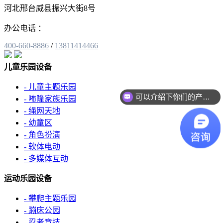
河北邢台威县振兴大街8号
办公电话 ：
400-660-8886
/
13811414466
儿童乐园设备
- 儿童主题乐园
可以介绍下你们的产品么？
- 咘隆家族乐园
- 绳网天地
- 幼童区
- 角色扮演
- 软体电动
- 多媒体互动
运动乐园设备
- 攀爬主题乐园
- 蹦床公园
- 忍者竞技